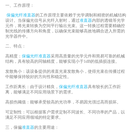
一、工作原理：
保偏光纤准直器
的工作原理主要依赖于光学调制和精密的机械结构
设计。当保偏光信号从光纤入射时，通过
准直器
内部的透镜等光学
元件，将光束转换为空间平行输出光束。这一转换过程需要精确控
制光线的传播方向和角度，以确保光束能够高效地耦合进入所需的
光学器件中。
二、特点：
高精度：
保偏光纤准直器
采用高质量的光学元件和简易可靠的机械
结构，具有较高的同轴精度，能够实现小于1dB的低插损连接。
发散角小：该设备提供的准直光束发散角小，使得光束在传播过程
中能够保持较好的方向性和稳定性。
工作距离长：由于设计精良，
保偏光纤准直器
具有较长的工作距
离，能够满足不同应用场景下的需求。
高损伤阈值：能够承受较高的光功率，不易因光强过高而损坏。
可定制性：可以根据客户需求定制不同波长、不同功率的产品，以
满足不同应用领域的特定要求。
三，保偏
准直器
的主要用途：