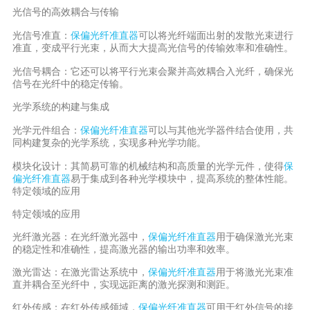
光信号的高效耦合与传输
光信号准直：
保偏光纤准直器
可以将光纤端面出射的发散光束进行
准直，变成平行光束，从而大大提高光信号的传输效率和准确性。
光信号耦合：它还可以将平行光束会聚并高效耦合入光纤，确保光
信号在光纤中的稳定传输。
光学系统的构建与集成
光学元件组合：
保偏光纤准直器
可以与其他光学器件结合使用，共
同构建复杂的光学系统，实现多种光学功能。
模块化设计：其简易可靠的机械结构和高质量的光学元件，使得
保
偏光纤准直器
易于集成到各种光学模块中，提高系统的整体性能。
特定领域的应用
特定领域的应用
光纤激光器：在光纤激光器中，
保偏光纤准直器
用于确保激光光束
的稳定性和准确性，提高激光器的输出功率和效率。
激
光雷达：在激光雷达系统中，
保偏光纤准直器
用于将激光光束准
直并耦合至光纤中，实现远距离的激光探测和测距。
红外传感：在红外传感领域，
保偏光纤准直器
可用于红外信号的接